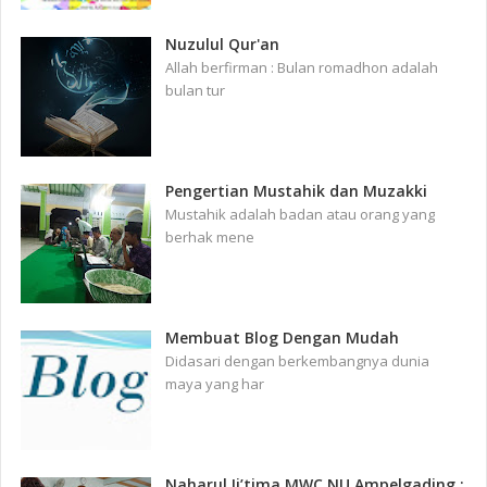
Nuzulul Qur'an
Allah berfirman : Bulan romadhon adalah
bulan tur
Pengertian Mustahik dan Muzakki
Mustahik adalah badan atau orang yang
berhak mene
Membuat Blog Dengan Mudah
Didasari dengan berkembangnya dunia
maya yang har
Naharul Ij’tima MWC NU Ampelgading :