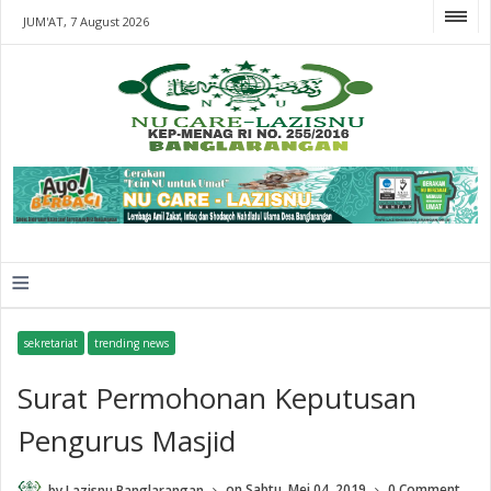
JUM'AT, 7 August 2026
≡
sekretariat
trending news
Surat Permohonan Keputusan
Pengurus Masjid
by
Lazisnu Banglarangan
on
Sabtu, Mei 04, 2019
0 Comment