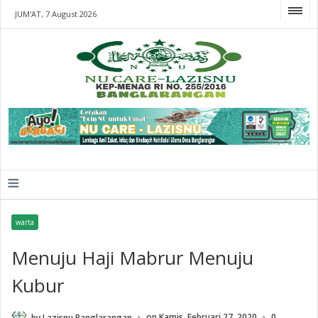
JUM'AT, 7 August 2026
≡
warta
Menuju Haji Mabrur Menuju
Kubur
by
Lazisnu Banglarangan
on
Kamis, Februari 27, 2020
0