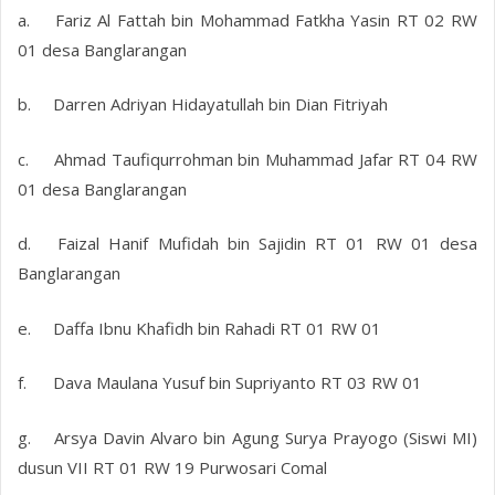
a.
Fariz Al Fattah bin Mohammad Fatkha Yasin RT 02 RW
01 desa Banglarangan
b.
Darren Adriyan Hidayatullah bin Dian Fitriyah
c.
Ahmad Taufiqurrohman bin Muhammad Jafar RT 04 RW
01 desa Banglarangan
d.
Faizal Hanif Mufidah bin Sajidin RT 01 RW 01 desa
Banglarangan
e.
Daffa Ibnu Khafidh bin Rahadi RT 01 RW 01
f.
Dava Maulana Yusuf bin Supriyanto RT 03 RW 01
g.
Arsya Davin Alvaro bin Agung Surya Prayogo (Siswi MI)
dusun VII RT 01 RW 19 Purwosari Comal