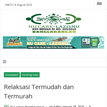
SABTU, 8 August 2026
≡
muhasabah
trending news
Relaksasi Termudah dan
Termurah
by
Lazisnu Banglarangan
on
Sabtu, Januari 18, 2025
0