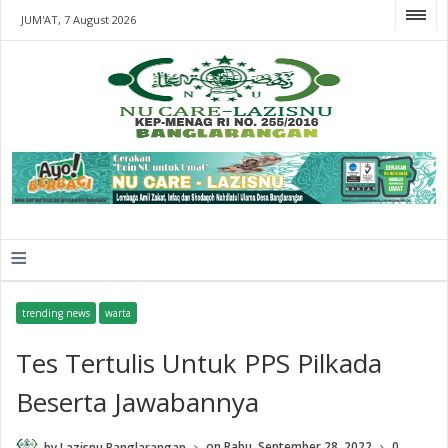
JUM'AT, 7 August 2026
≡
trending news
warta
Tes Tertulis Untuk PPS Pilkada
Beserta Jawabannya
by
Lazisnu Banglarangan
on
Rabu, September 28, 2022
0